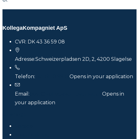
KollegaKompagniet ApS
CVR: DK 43 36 59 08
Adresse:
Schweizerpladsen 2D, 2, 4200 Slagelse
Telefon:
+45 61 10 99 61
Opens in your application
Email:
post@kollegakompagniet.dk
Opens in
your application
Oversigt
Forside
Teambuilding