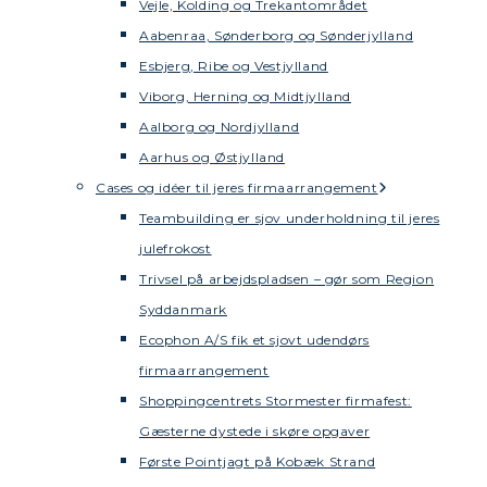
Vejle, Kolding og Trekantområdet
Aabenraa, Sønderborg og Sønderjylland
Esbjerg, Ribe og Vestjylland
Viborg, Herning og Midtjylland
Aalborg og Nordjylland
Aarhus og Østjylland
Cases og idéer til jeres firmaarrangement
Teambuilding er sjov underholdning til jeres
julefrokost
Trivsel på arbejdspladsen – gør som Region
Syddanmark
Ecophon A/S fik et sjovt udendørs
firmaarrangement
Shoppingcentrets Stormester firmafest:
Gæsterne dystede i skøre opgaver
Første Pointjagt på Kobæk Strand