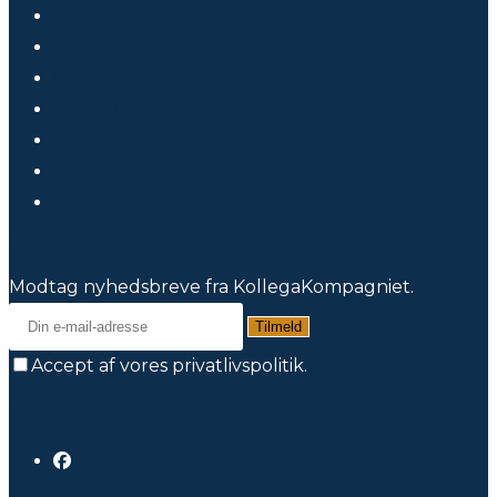
Teamudvikling
Månedens Kollega
Om KollegaKompagniet
Handelsbetingelser
Privatlivspolitik
Kontakt
FAQ
Nyhedsbrev
Modtag nyhedsbreve fra KollegaKompagniet.
Tilmeld
Accept af vores privatlivspolitik.
Følg os