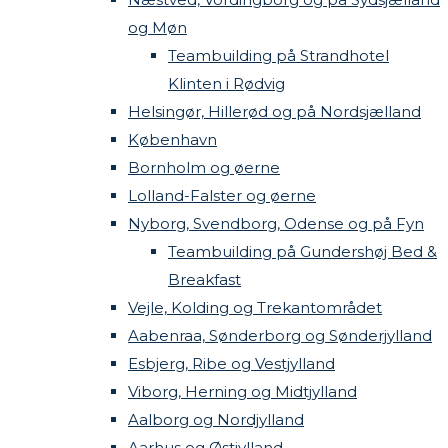
og Møn
Teambuilding på Strandhotel
Klinten i Rødvig
Helsingør, Hillerød og på Nordsjælland
København
Bornholm og øerne
Lolland-Falster og øerne
Nyborg, Svendborg, Odense og på Fyn
Teambuilding på Gundershøj Bed &
Breakfast
Vejle, Kolding og Trekantområdet
Aabenraa, Sønderborg og Sønderjylland
Esbjerg, Ribe og Vestjylland
Viborg, Herning og Midtjylland
Aalborg og Nordjylland
Aarhus og Østjylland