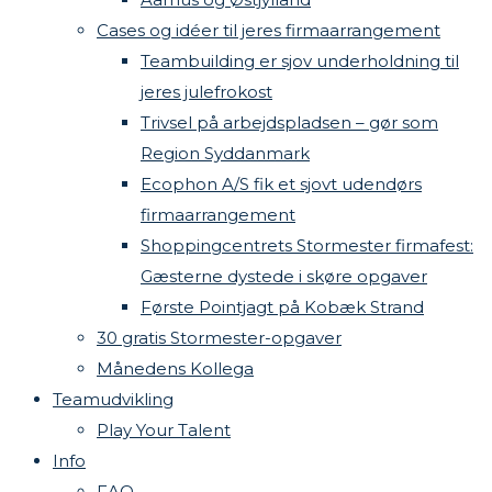
Cases og idéer til jeres firmaarrangement
Teambuilding er sjov underholdning til
jeres julefrokost
Trivsel på arbejdspladsen – gør som
Region Syddanmark
Ecophon A/S fik et sjovt udendørs
firmaarrangement
Shoppingcentrets Stormester firmafest:
Gæsterne dystede i skøre opgaver
Første Pointjagt på Kobæk Strand
30 gratis Stormester-opgaver
Månedens Kollega
Teamudvikling
Play Your Talent
Info
FAQ