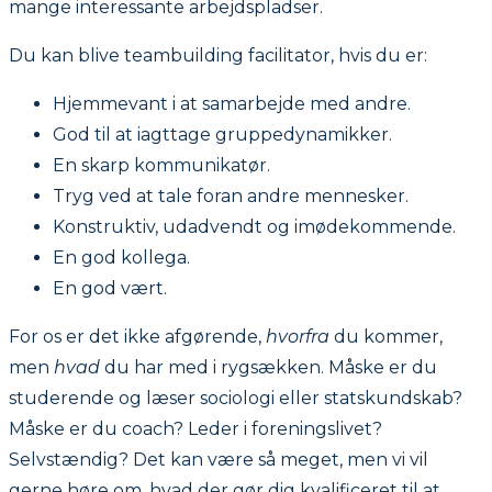
mange interessante arbejdspladser.
Du kan blive teambuilding facilitator, hvis du er:
Hjemmevant i at samarbejde med andre.
God til at iagttage gruppedynamikker.
En skarp kommunikatør.
Tryg ved at tale foran andre mennesker.
Konstruktiv, udadvendt og imødekommende.
En god kollega.
En god vært.
For os er det ikke afgørende,
hvorfra
du kommer,
men
hvad
du har med i rygsækken. Måske er du
studerende og læser sociologi eller statskundskab?
Måske er du coach? Leder i foreningslivet?
Selvstændig? Det kan være så meget, men vi vil
gerne høre om, hvad der gør dig kvalificeret til at