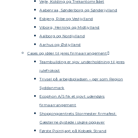
Vejle, Kolding og Trekantområdet
Aabenraa, Sønderborg og Sønderjylland
Esbjerg, Ribe og Vestjylland
Viborg, Herning og Midtjylland
Aalborg og Nordjylland
Aarhus og Østjylland
Cases og idéer til jeres firmaarrangement
Teambuilding er sjov underholdning til jeres
julefrokost
Trivsel på arbejdspladsen – gør som Region
Syddanmark
Ecophon A/S fik et sjovt udendørs
firmaarrangement
Shoppingcentrets Stormester firmafest:
Gæsterne dystede i skøre opgaver
Første Pointjagt på Kobæk Strand