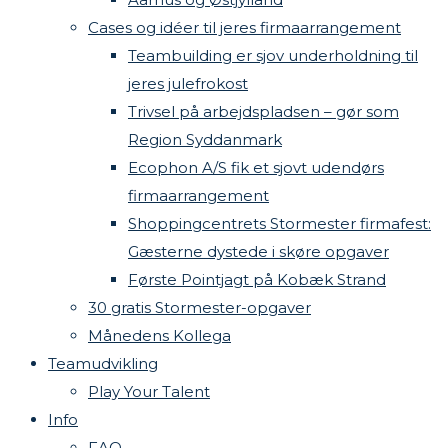
Cases og idéer til jeres firmaarrangement
Teambuilding er sjov underholdning til
jeres julefrokost
Trivsel på arbejdspladsen – gør som
Region Syddanmark
Ecophon A/S fik et sjovt udendørs
firmaarrangement
Shoppingcentrets Stormester firmafest:
Gæsterne dystede i skøre opgaver
Første Pointjagt på Kobæk Strand
30 gratis Stormester-opgaver
Månedens Kollega
Teamudvikling
Play Your Talent
Info
FAQ