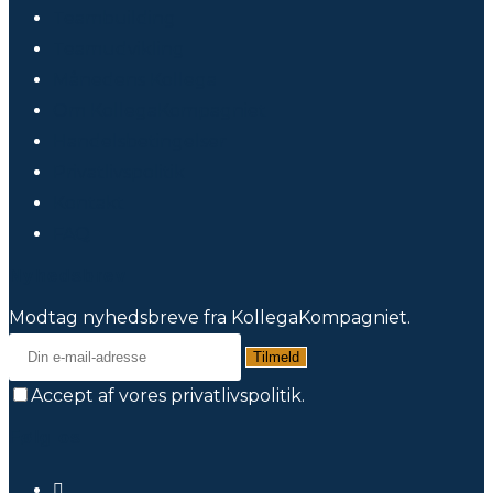
Teambuilding
Teamudvikling
Månedens Kollega
Om KollegaKompagniet
Handelsbetingelser
Privatlivspolitik
Kontakt
FAQ
Nyhedsbrev
Modtag nyhedsbreve fra KollegaKompagniet.
Tilmeld
Accept af vores privatlivspolitik.
Følg os