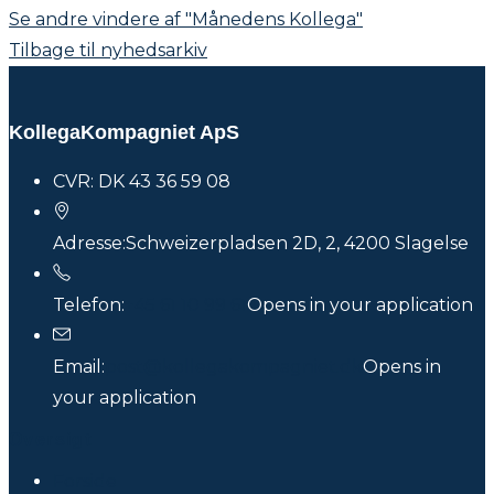
Se andre vindere af "Månedens Kollega"
Tilbage til nyhedsarkiv
KollegaKompagniet ApS
CVR: DK 43 36 59 08
Adresse:
Schweizerpladsen 2D, 2, 4200 Slagelse
Telefon:
+45 61 10 99 61
Opens in your application
Email:
post@kollegakompagniet.dk
Opens in
your application
Oversigt
Forside