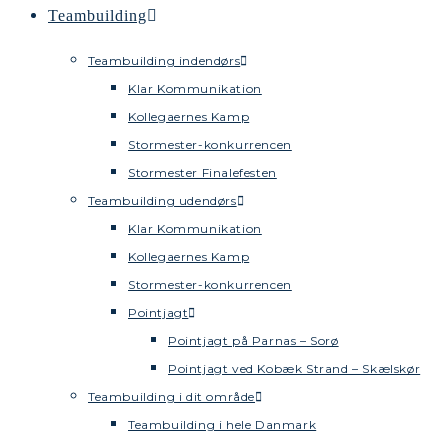
Teambuilding
Teambuilding indendørs
Klar Kommunikation
Kollegaernes Kamp
Stormester-konkurrencen
Stormester Finalefesten
Teambuilding udendørs
Klar Kommunikation
Kollegaernes Kamp
Stormester-konkurrencen
Pointjagt
Pointjagt på Parnas – Sorø
Pointjagt ved Kobæk Strand – Skælskør
Teambuilding i dit område
Teambuilding i hele Danmark