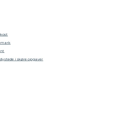
okost
anmark
ent
dystede i skøre opgaver