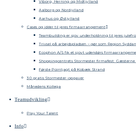
Viborg, Herning og Midtjylland
Aalborg og Nordjylland
Aarhus og Østjylland
Cases og idéer til jeres firmaarrangement
Teambuilding er sjov underholdning til jeres julefr
Trivsel på arbejdspladsen – gør som Region Sydd
Ecophon A/S fik et sjovt udendørs firmaarrangem
Shoppingcentrets Stormester firmafest: Gæsterne 
Første Pointjagt på Kobæk Strand
30 gratis Stormester-opgaver
Månedens Kollega
Teamudvikling
Play Your Talent
Info