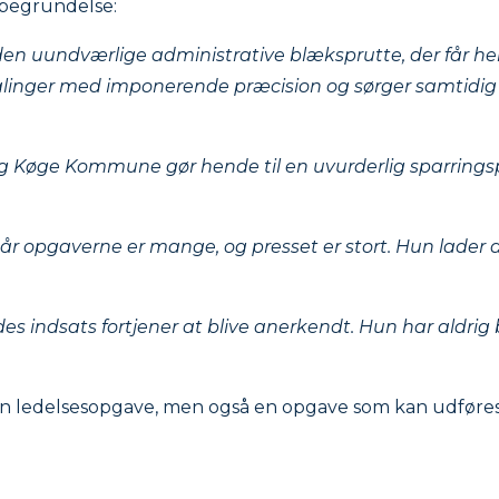
begrundelse:
 den uundværlige administrative blæksprutte, der får hel
linger med imponerende præcision og sørger samtidig for, 
 Køge Kommune gør hende til en uvurderlig sparringspa
 opgaverne er mange, og presset er stort. Hun lader al
des indsats fortjener at blive anerkendt. Hun har aldri
n ledelsesopgave, men også en opgave som kan udføres af