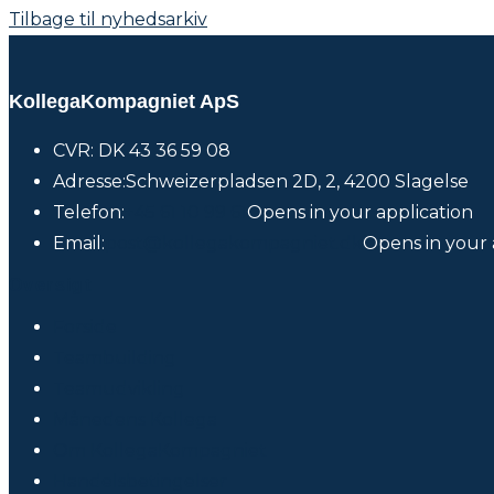
Tilbage til nyhedsarkiv
KollegaKompagniet ApS
CVR: DK 43 36 59 08
Adresse:
Schweizerpladsen 2D, 2, 4200 Slagelse
Telefon:
+45 61 10 99 61
Opens in your application
Email:
post@kollegakompagniet.dk
Opens in your 
Oversigt
Forside
Teambuilding
Teamudvikling
Månedens Kollega
Om KollegaKompagniet
Handelsbetingelser