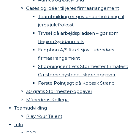
Cases og idéer til jeres firmaarrangement
Teambuilding er sjov underholdning til
jeres julefrokost
Trivsel på arbejdspladsen – gør som
Region Syddanmark
Ecophon A/S fik et sjovt udendørs
firmaarrangement
Shoppingcentrets Stormester firmafest:
Gæsterne dystede i skøre opgaver
Første Pointjagt på Kobæk Strand
30 gratis Stormester-opgaver
Månedens Kollega
Teamudvikling
Play Your Talent
Info
FAQ