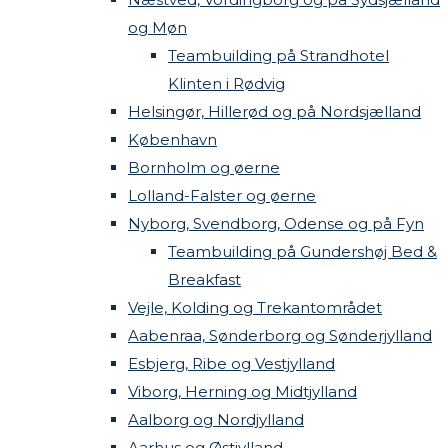
og Møn
Teambuilding på Strandhotel
Klinten i Rødvig
Helsingør, Hillerød og på Nordsjælland
København
Bornholm og øerne
Lolland-Falster og øerne
Nyborg, Svendborg, Odense og på Fyn
Teambuilding på Gundershøj Bed &
Breakfast
Vejle, Kolding og Trekantområdet
Aabenraa, Sønderborg og Sønderjylland
Esbjerg, Ribe og Vestjylland
Viborg, Herning og Midtjylland
Aalborg og Nordjylland
Aarhus og Østjylland