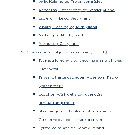
Vejle, Kolding og Trekantområdet
Aabenraa, Sønderborg og Sønderjylland
Esbjerg, Ribe og Vestjylland
Viborg, Herning og Midtjylland
Aalborg og Nordjylland
Aarhus og Østjylland
Cases og idéer til jeres firmaarrangement
Teambuilding er sjov underholdning til jeres
julefrokost
Trivsel på arbejdspladsen – gør som Region
Syddanmark
Ecophon A/S fik et sjovt udendørs
firmaarrangement
Shoppingcentrets Stormester firmafest:
Gæsterne dystede i skøre opgaver
Første Pointjagt på Kobæk Strand