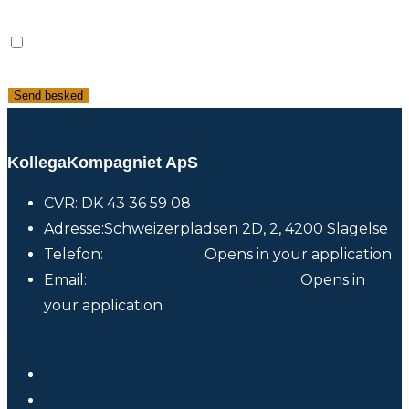
Betingelser
Jeg accepterer KollegaKompagniets
privatlivspolitik. Besvarelsen er anonym.
Send besked
KollegaKompagniet ApS
CVR: DK 43 36 59 08
Adresse:
Schweizerpladsen 2D, 2, 4200 Slagelse
Telefon:
+45 61 10 99 61
Opens in your application
Email:
post@kollegakompagniet.dk
Opens in
your application
Oversigt
Forside
Teambuilding