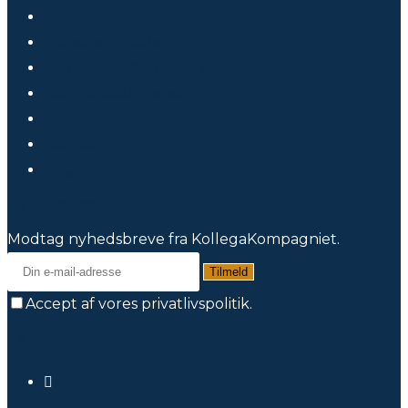
Teamudvikling
Månedens Kollega
Om KollegaKompagniet
Handelsbetingelser
Privatlivspolitik
Kontakt
FAQ
Nyhedsbrev
Modtag nyhedsbreve fra KollegaKompagniet.
Tilmeld
Accept af vores privatlivspolitik.
Følg os